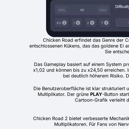
Chicken Road erfindet das Genre der 
entschlossenen Kükens, das das goldene Ei am
Sie entsch
Das Gameplay basiert auf einem System pro
x1,02 und können bis zu x24,50 erreichen. 
bei deutlich höherem Risiko. 
Die Benutzeroberfläche ist klar strukturier
Multiplikator. Der grüne
PLAY
-Button sta
Cartoon-Grafik verleiht 
Chicken Road 2 bietet verbesserte Mechanik
Multiplikatoren. Für Fans von Ner