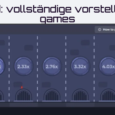
 vollständige vorstel
games