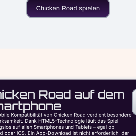
Chicken Road spielen
icken Road auf dem
martphone
bile Kompatibilität von Chicken Road verdient besondere
ksamkeit. Dank HTML5-Technologie läuft das Spiel
gslos auf allen Smartphones und Tablets – egal ob
d oder iOS. Ein App-Download ist nicht erforderlich, der