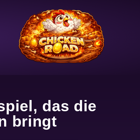
piel, das die
 bringt