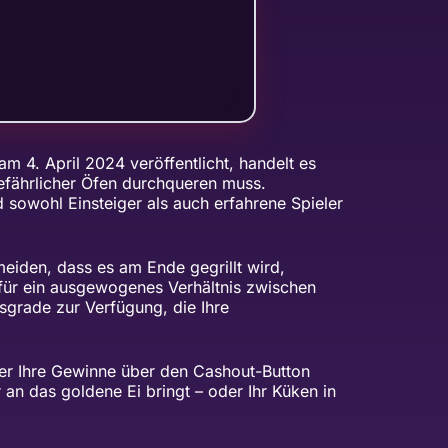
 4. April 2024 veröffentlicht, handelt es
gefährlicher Öfen durchqueren muss.
owohl Einsteiger als auch erfahrene Spieler
meiden, dass es am Ende gegrillt wird,
t für ein ausgewogenes Verhältnis zwischen
sgrade zur Verfügung, die Ihre
 oder Ihre Gewinne über den Cashout-Button
an das goldene Ei bringt – oder Ihr Küken in