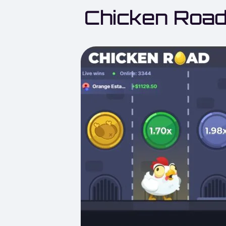
Chicken Road: